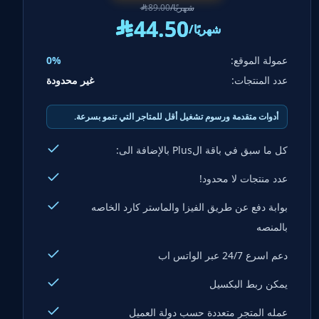
/شهريًا
89.00
^
44.50
^
/شهريًا
عمولة الموقع:
0%
عدد المنتجات:
غير محدودة
أدوات متقدمة ورسوم تشغيل أقل للمتاجر التي تنمو بسرعة.
كل ما سبق في باقة الPlus بالإضافة الى:
عدد منتجات لا محدود!
بوابة دفع عن طريق الفيزا والماستر كارد الخاصه
بالمنصه
دعم اسرع 24/7 عبر الواتس اب
يمكن ربط البكسيل
عمله المتجر متعددة حسب دولة العميل