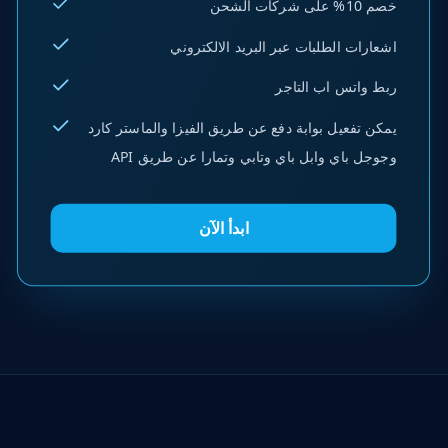
خصم 10% على شركات الشحن
اشعارات الطلبات عبر البريد الالكتروني
ربط واتس اب التاجر
يمكن تفعيل بوابة دفع عن طريق الفيزا والماستر كارد
وجوجل باي وابل باي وتابي وتمارا عن طريق API
ابدأ الآن