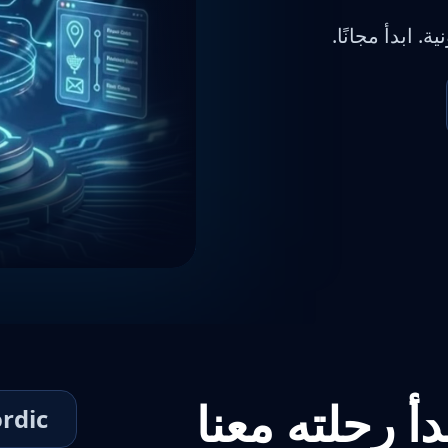
ة. ابدأ مجانًا.
rdic