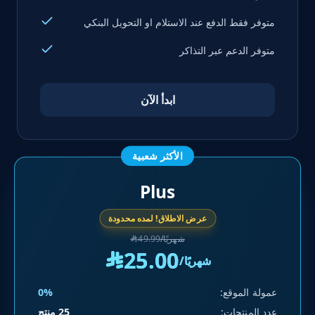
متوفر فقط الدفع عند الاستلام او التحويل البنكي
متوفر الدعم عبر التذاكر
ابدأ الآن
الأكثر شعبية
Plus
عرض الاطلاق! لمده محدودة
/شهريًا
49.99
^
25.00
^
/شهريًا
عمولة الموقع:
0%
عدد المنتجات:
25 منتج