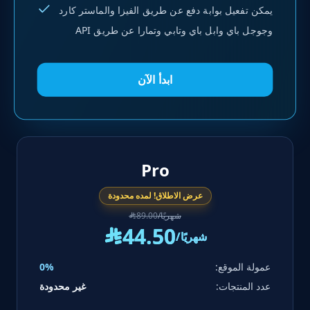
يمكن تفعيل بوابة دفع عن طريق الفيزا والماستر كارد
وجوجل باي وابل باي وتابي وتمارا عن طريق API
ابدأ الآن
Pro
عرض الاطلاق! لمده محدودة
/شهريًا
89.00
^
44.50
^
/شهريًا
عمولة الموقع:
0%
عدد المنتجات:
غير محدودة