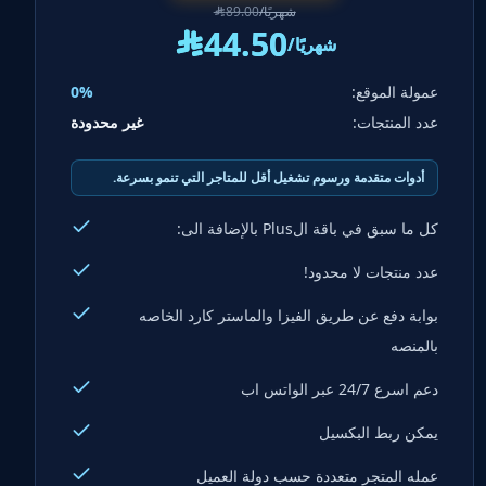
/شهريًا
89.00
^
44.50
^
/شهريًا
عمولة الموقع:
0%
عدد المنتجات:
غير محدودة
أدوات متقدمة ورسوم تشغيل أقل للمتاجر التي تنمو بسرعة.
كل ما سبق في باقة الPlus بالإضافة الى:
عدد منتجات لا محدود!
بوابة دفع عن طريق الفيزا والماستر كارد الخاصه
بالمنصه
دعم اسرع 24/7 عبر الواتس اب
يمكن ربط البكسيل
عمله المتجر متعددة حسب دولة العميل