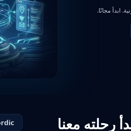
ة. ابدأ مجانًا.
rdic