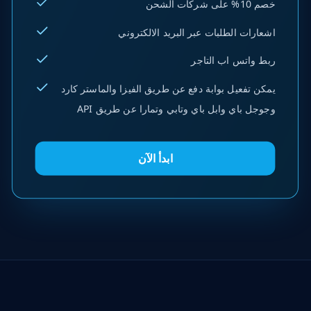
خصم 10% على شركات الشحن
اشعارات الطلبات عبر البريد الالكتروني
ربط واتس اب التاجر
يمكن تفعيل بوابة دفع عن طريق الفيزا والماستر كارد
وجوجل باي وابل باي وتابي وتمارا عن طريق API
ابدأ الآن